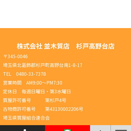
株式会社 並木質店 杉戸高野台店
〒345-0046
埼玉県北葛飾郡杉戸町高野台南1-8-17
TEL 0480-33-7378
営業時間 AM9:00～PM7:30
定休日 毎週日曜日・第3水曜日
質屋許可番号 第杉戸4号
古物商許可番号 第43130002206号
埼玉県質屋組合連合会