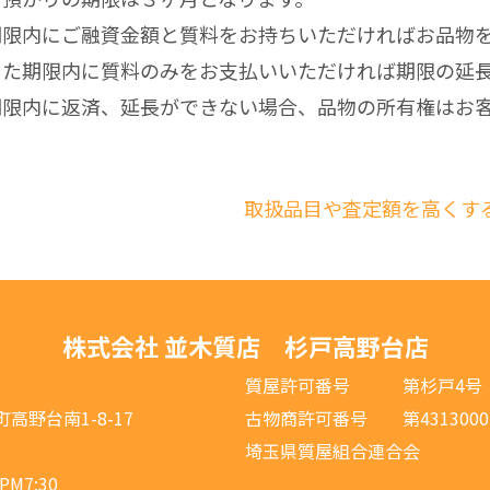
期限内にご融資金額と質料をお持ちいただければお品物
また期限内に質料のみをお支払いいただければ期限の延
期限内に返済、延長ができない場合、品物の所有権はお
取扱品目や査定額を高くす
株式会社 並木質店 杉戸高野台店
質屋許可番号 第杉戸4号
野台南1-8-17
古物商許可番号 第43130002
埼玉県質屋組合連合会
M7:30